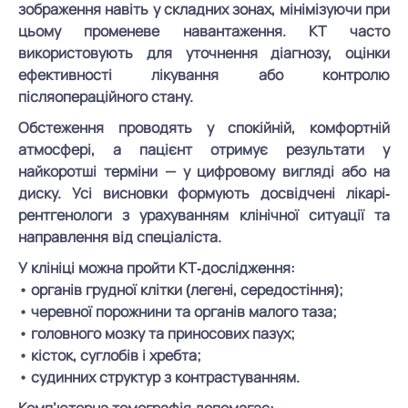
зображення навіть у складних зонах, мінімізуючи при
цьому променеве навантаження. КТ часто
використовують для уточнення діагнозу, оцінки
ефективності лікування або контролю
післяопераційного стану.
Обстеження проводять у спокійній, комфортній
атмосфері, а пацієнт отримує результати у
найкоротші терміни — у цифровому вигляді або на
диску. Усі висновки формують досвідчені лікарі-
рентгенологи з урахуванням клінічної ситуації та
направлення від спеціаліста.
У клініці можна пройти КТ-дослідження:
• органів грудної клітки (легені, середостіння);
• черевної порожнини та органів малого таза;
• головного мозку та приносових пазух;
• кісток, суглобів і хребта;
• судинних структур з контрастуванням.