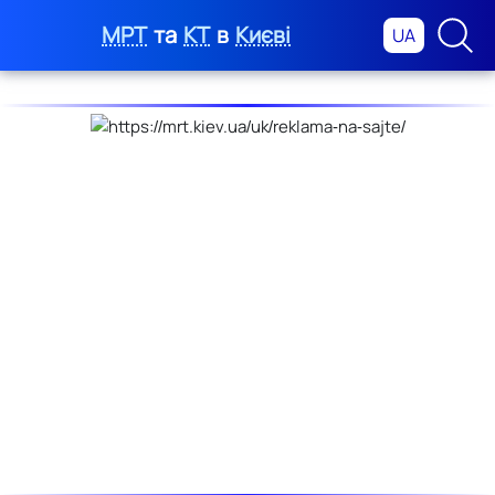
МРТ
та
КТ
в
Києві
UA