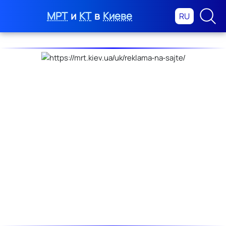
МРТ
и
КТ
в
Киеве
RU